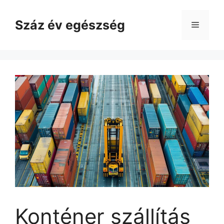
Kilépés
a
Száz év egészség
Menü
tartalomba
Konténer szállítás